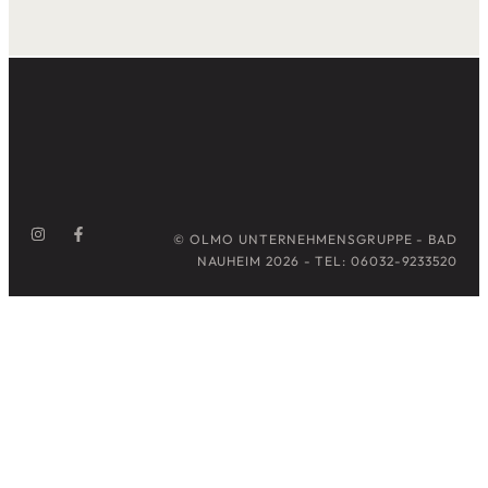
© OLMO UNTERNEHMENSGRUPPE - BAD
NAUHEIM 2026 - TEL: 06032-9233520
Alle Preise inkl. der gesetzlichen MwSt.