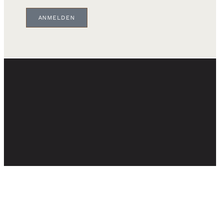
ANMELDEN
© OLMO UNTERNEHMENSGRUPPE - BAD
NAUHEIM 2026 - TEL: 06032-9233520