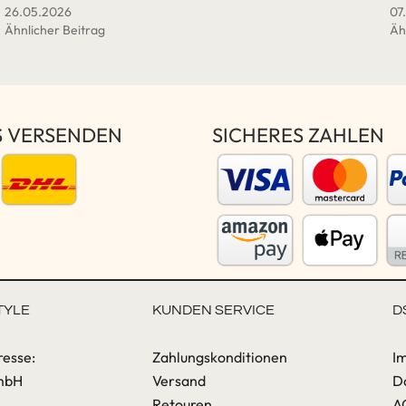
26.05.2026
07
Ähnlicher Beitrag
Äh
S VERSENDEN
SICHERES ZAHLEN
TYLE
KUNDEN SERVICE
D
resse:
Zahlungskonditionen
I
mbH
Versand
D
Retouren
A