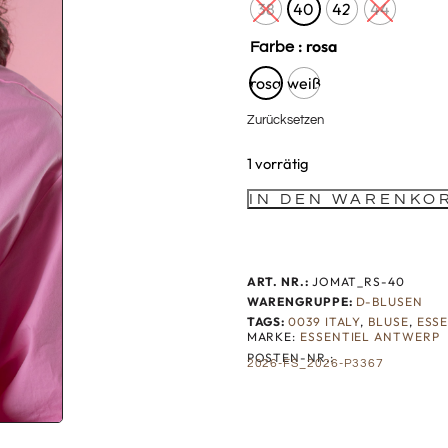
38
40
42
44
: rosa
Farbe
rosa
weiß
Zurücksetzen
1 vorrätig
IN DEN WARENKO
ART. NR.:
JOMAT_RS-40
WARENGRUPPE:
D-BLUSEN
TAGS:
0039 ITALY
,
BLUSE
,
ESS
MARKE:
ESSENTIEL ANTWERP
POSTEN-NR.:
2026-FS_2026-P3367