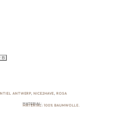
RB
ENTIEL ANTWERP
,
NICE2HAVE
,
ROSA
MATERIAL:
MATERIAL: 100% BAUMWOLLE.