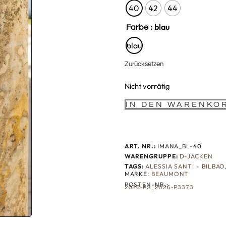
40
42
44
: blau
Farbe
blau
Zurücksetzen
Nicht vorrätig
IN DEN WARENKO
ART. NR.:
IMANA_BL-40
WARENGRUPPE:
D-JACKEN
TAGS:
ALESSIA SANTI - BILBAO
MARKE:
BEAUMONT
POSTEN-NR.:
2026-FS_2026-P3373