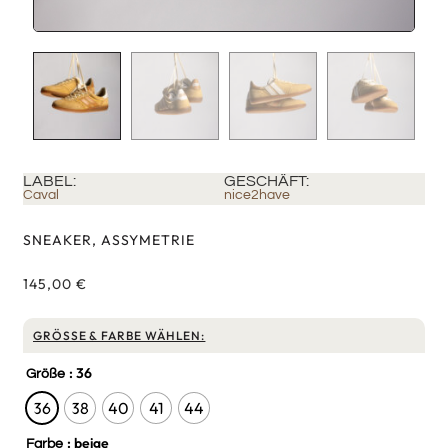
LABEL:
GESCHÄFT:
Caval
nice2have
SNEAKER, ASSYMETRIE
145,00
€
GRÖSSE & FARBE WÄHLEN:
: 36
Größe
36
38
40
41
44
: beige
Farbe