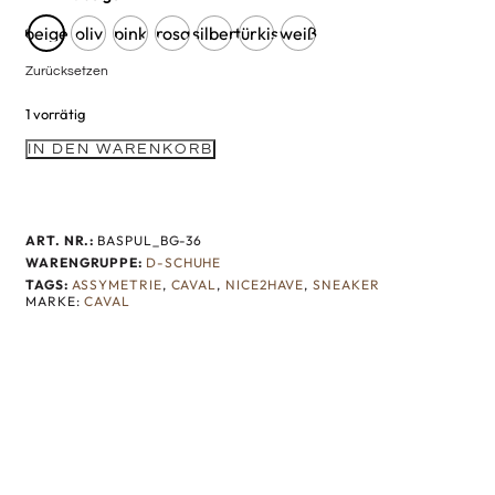
beige
oliv
pink
rosa
silber
türkis
weiß
Zurücksetzen
1 vorrätig
IN DEN WARENKORB
ART. NR.:
BASPUL_BG-36
WARENGRUPPE:
D-SCHUHE
TAGS:
ASSYMETRIE
,
CAVAL
,
NICE2HAVE
,
SNEAKER
MARKE:
CAVAL