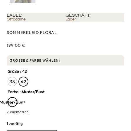
LABEL:
GESCHÄFT:
Ottodame
Lager
SOMMERKLEID FLORAL
199,00
€
GRÖSSE & FARBE WÄHLEN:
: 42
Größe
38
42
: Muster/Bunt
Farbe
Muster/Bunt
Zurücksetzen
1 vorrätig