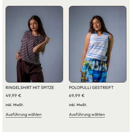
RINGELSHIRT MIT SPITZE
POLOPULLI GESTREIFT
49,99
€
69,99
€
inkl. MwSt.
inkl. MwSt.
Ausführung wählen
Ausführung wählen