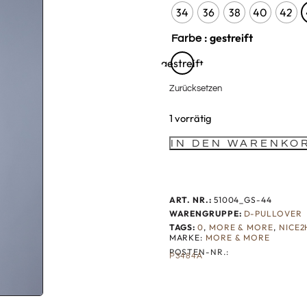
34
36
38
40
42
: gestreift
Farbe
gestreift
Zurücksetzen
1 vorrätig
IN DEN WARENKO
ART. NR.:
51004_GS-44
WARENGRUPPE:
D-PULLOVER
TAGS:
0
,
MORE & MORE
,
NICE2
MARKE:
MORE & MORE
POSTEN-NR.:
P3484A