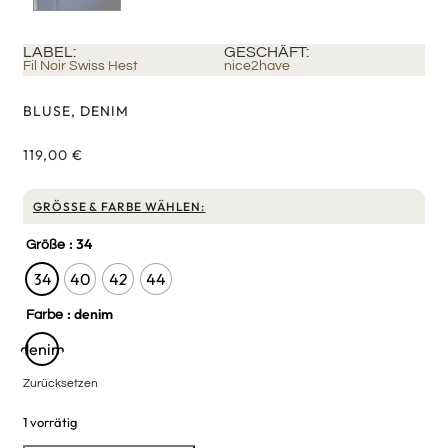
LABEL:
GESCHÄFT:
Fil Noir Swiss Hest
nice2have
BLUSE, DENIM
119,00
€
GRÖSSE & FARBE WÄHLEN:
: 34
Größe
34
40
42
44
: denim
Farbe
denim
Zurücksetzen
1 vorrätig