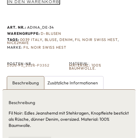
IN DEN WARENKORB
ART. NR.:
ADINA_DE-34
WARENGRUPPE:
D-BLUSEN
TAGS:
0039 ITALY
,
BLUSE
,
DENIM
,
FIL NOIR SWISS HEST
,
NICE2HAVE
MARKE:
FIL NOIR SWISS HEST
POSTEN-NR.:
MATERIAL:
MATERIAL: 100%
2026-FS_2026-P3352
BAUMWOLLE.
Beschreibung
Zusätzliche Informationen
Beschreibung
Fil Noir: Edles Jeanshemd mit Stehkragen, Knopfleiste bestickt
als Rüsche, dünner Denim, oversized. Material: 100%
Baumwolle.