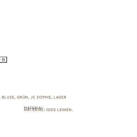
RB
,
BLUSE
,
GRÜN
,
JC SOPHIE
,
LAGER
MATERIAL:
MATERIAL: 100% LEINEN.