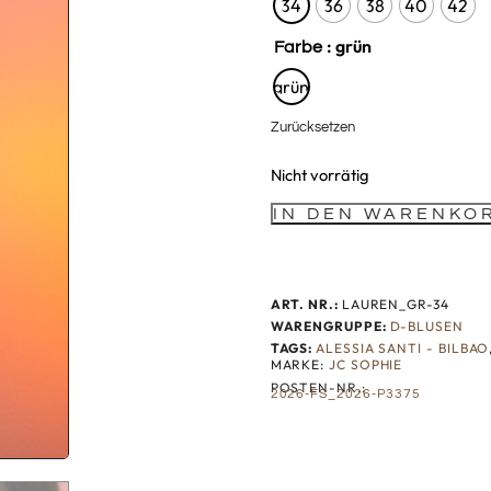
34
36
38
40
42
: grün
Farbe
grün
Zurücksetzen
Nicht vorrätig
IN DEN WARENKO
ART. NR.:
LAUREN_GR-34
WARENGRUPPE:
D-BLUSEN
TAGS:
ALESSIA SANTI - BILBAO
MARKE:
JC SOPHIE
POSTEN-NR.:
2026-FS_2026-P3375