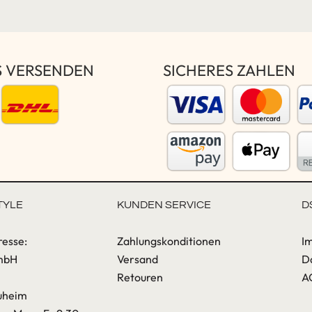
S VERSENDEN
SICHERES ZAHLEN
TYLE
KUNDEN SERVICE
D
resse:
Zahlungskonditionen
I
mbH
Versand
D
Retouren
A
uheim