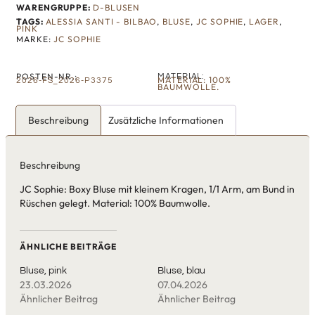
WARENGRUPPE:
D-BLUSEN
TAGS:
ALESSIA SANTI - BILBAO
,
BLUSE
,
JC SOPHIE
,
LAGER
,
PINK
MARKE:
JC SOPHIE
POSTEN-NR.:
MATERIAL:
MATERIAL: 100%
2026-FS_2026-P3375
BAUMWOLLE.
Beschreibung
Zusätzliche Informationen
Beschreibung
JC Sophie: Boxy Bluse mit kleinem Kragen, 1/1 Arm, am Bund in
Rüschen gelegt. Material: 100% Baumwolle.
ÄHNLICHE BEITRÄGE
Bluse, pink
Bluse, blau
23.03.2026
07.04.2026
Ähnlicher Beitrag
Ähnlicher Beitrag