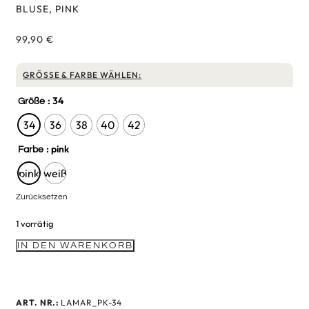
BLUSE, PINK
99,90
€
GRÖSSE & FARBE WÄHLEN:
: 34
Größe
34
36
38
40
42
: pink
Farbe
pink
weiß
Zurücksetzen
1 vorrätig
IN DEN WARENKORB
ART. NR.:
LAMAR_PK-34