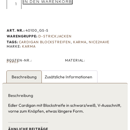
IN DEN WARENKORB
ART. NR.:
40100_GS-S
WARENGRUPPE:
D-STRICKJACKEN
TAGS:
CARDIGAN BLOCKSTREIFEN
,
KARMA
,
NICE2HAVE
MARKE:
KARMA
POSTEN-NR.:
MATERIAL:
P3453
Beschreibung
Zusätzliche Informationen
Beschreibung
Edler Cardigan mit Blockstreife in schwarz/weiß, V-Ausschnitt,
vorne zum Knöpfen, etwas längere Form.
ÄHNLICHE BEITRÄGE