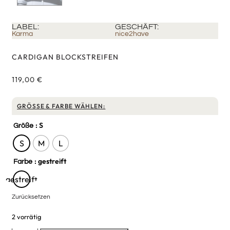
LABEL:
GESCHÄFT:
Karma
nice2have
CARDIGAN BLOCKSTREIFEN
119,00
€
GRÖSSE & FARBE WÄHLEN:
: S
Größe
S
M
L
: gestreift
Farbe
gestreift
Zurücksetzen
2 vorrätig