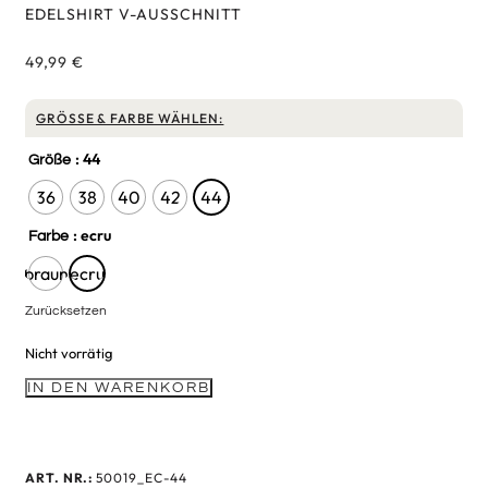
EDELSHIRT V-AUSSCHNITT
49,99
€
GRÖSSE & FARBE WÄHLEN:
: 44
Größe
36
38
40
42
44
: ecru
Farbe
braun
ecru
Zurücksetzen
Nicht vorrätig
IN DEN WARENKORB
ART. NR.:
50019_EC-44