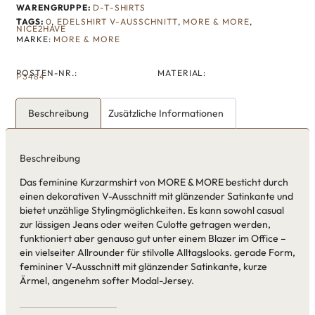
WARENGRUPPE:
D-T-SHIRTS
TAGS:
0
,
EDELSHIRT V-AUSSCHNITT
,
MORE & MORE
,
NICE2HAVE
MARKE:
MORE & MORE
POSTEN-NR.:
MATERIAL:
P3484
Beschreibung
Zusätzliche Informationen
Beschreibung
Das feminine Kurzarmshirt von MORE & MORE besticht durch
einen dekorativen V-Ausschnitt mit glänzender Satinkante und
bietet unzählige Stylingmöglichkeiten. Es kann sowohl casual
zur lässigen Jeans oder weiten Culotte getragen werden,
funktioniert aber genauso gut unter einem Blazer im Office –
ein vielseiter Allrounder für stilvolle Alltagslooks. gerade Form,
femininer V-Ausschnitt mit glänzender Satinkante, kurze
Ärmel, angenehm softer Modal-Jersey.