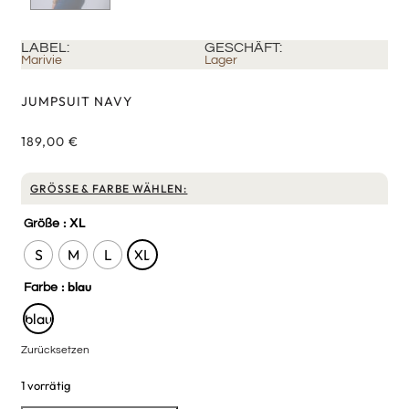
LABEL:
GESCHÄFT:
Marivie
Lager
JUMPSUIT NAVY
189,00
€
GRÖSSE & FARBE WÄHLEN:
: XL
Größe
S
M
L
XL
: blau
Farbe
blau
Zurücksetzen
1 vorrätig