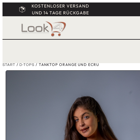
KOSTENLOSER VERSAND
UND 14 TAGE RÜCKGABE
/
/ TANKTOP ORANGE UND ECRU
START
D-TOPS