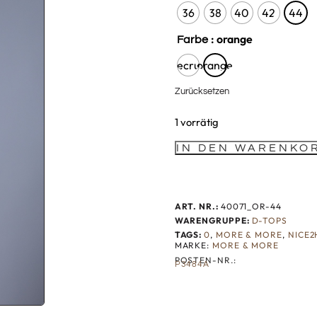
36
38
40
42
44
: orange
Farbe
ecru
orange
Zurücksetzen
1 vorrätig
IN DEN WARENKO
ART. NR.:
40071_OR-44
WARENGRUPPE:
D-TOPS
TAGS:
0
,
MORE & MORE
,
NICE2
MARKE:
MORE & MORE
POSTEN-NR.:
P3484A