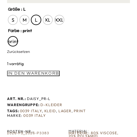
: L
Größe
S
M
L
XL
XXL
: print
Farbe
print
Zurücksetzen
1 vorrätig
IN DEN WARENKORB
ART. NR.:
DAISY_PR-L
WARENGRUPPE:
D-KLEIDER
TAGS:
0039 ITALY
,
KLEID
,
LAGER
,
PRINT
MARKE:
0039 ITALY
POSTEN-NR.:
MATERIAL:
MATERIAL: 80% VISCOSE,
2026-FS_2026-P3383
20% POLYAMID.