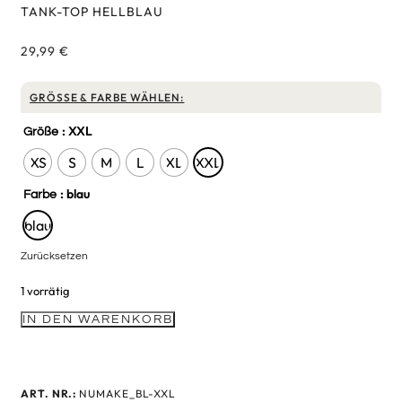
TANK-TOP HELLBLAU
29,99
€
GRÖSSE & FARBE WÄHLEN:
: XXL
Größe
XS
S
M
L
XL
XXL
: blau
Farbe
blau
Zurücksetzen
1 vorrätig
IN DEN WARENKORB
ART. NR.:
NUMAKE_BL-XXL