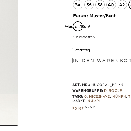
34
36
38
40
42
: Muster/Bunt
Farbe
Muster/Bunt
Zurücksetzen
1 vorrätig
IN DEN WARENKO
ART. NR.:
NUCORAL_PR-44
WARENGRUPPE:
D-RÖCKE
TAGS:
0
,
NICE2HAVE
,
NÜMPH
,
T
MARKE:
NÜMPH
POSTEN-NR.:
P3467